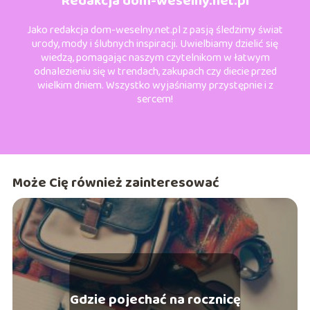
Redakcja dom-weselny.net.pl
Jako redakcja dom-weselny.net.pl z pasją śledzimy świat
urody, mody i ślubnych inspiracji. Uwielbiamy dzielić się
wiedzą, pomagając naszym czytelnikom w łatwym
odnalezieniu się w trendach, zakupach czy diecie przed
wielkim dniem. Wszystko wyjaśniamy przystępnie i z
sercem!
Może Cię również zainteresować
Gdzie pojechać na rocznicę