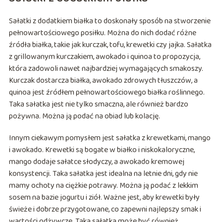
Sałatki z dodatkiem białka to doskonały sposób na stworzenie
pełnowartościowego posiłku. Można do nich dodać różne
źródła białka, takie jak kurczak, tofu, krewetki czy jajka. Sałatka
z grillowanym kurczakiem, awokado i quinoa to propozycja,
która zadowoli nawet najbardziej wymagających smakoszy.
Kurczak dostarcza białka, awokado zdrowych tłuszczów, a
quinoa jest źródłem pełnowartościowego białka roślinnego.
Taka sałatka jest nie tylko smaczna, ale również bardzo
pożywna. Można ją podać na obiad lub kolację.
Innym ciekawym pomysłem jest sałatka z krewetkami, mango
i awokado. Krewetki są bogate w białko i niskokaloryczne,
mango dodaje sałatce słodyczy, a awokado kremowej
konsystencji. Taka sałatka jest idealna na letnie dni, gdy nie
mamy ochoty na ciężkie potrawy. Można ją podać z lekkim
sosem na bazie jogurtu i ziół. Ważne jest, aby krewetki były
świeże i dobrze przygotowane, co zapewni najlepszy smak i
wartości odżywcze. Taka sałatka może być również