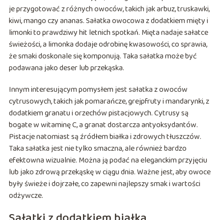
je przygotować z różnych owoców, takich jak arbuz, truskawki,
kiwi, mango czy ananas. Sałatka owocowa z dodatkiem mięty i
limonki to prawdziwy hit letnich spotkań. Mięta nadaje sałatce
świeżości, a limonka dodaje odrobinę kwasowości, co sprawia,
że smaki doskonale się komponują. Taka sałatka może być
podawana jako deser lub przekąska.
Innym interesującym pomysłem jest sałatka z owoców
cytrusowych, takich jak pomarańcze, grejpfruty i mandarynki, z
dodatkiem granatu i orzechów pistacjowych. Cytrusy są
bogate w witaminę C, a granat dostarcza antyoksydantów.
Pistacje natomiast są źródłem białka i zdrowych tłuszczów.
Taka sałatka jest nie tylko smaczna, ale również bardzo
efektowna wizualnie. Można ją podać na eleganckim przyjęciu
lub jako zdrową przekąskę w ciągu dnia. Ważne jest, aby owoce
były świeże i dojrzałe, co zapewni najlepszy smak i wartości
odżywcze.
Sałatki z dodatkiem białka