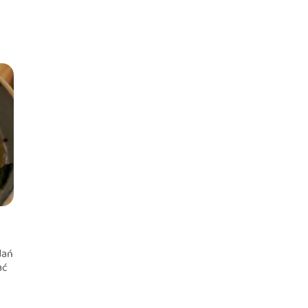
dań
ać