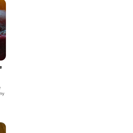
e
e
emy