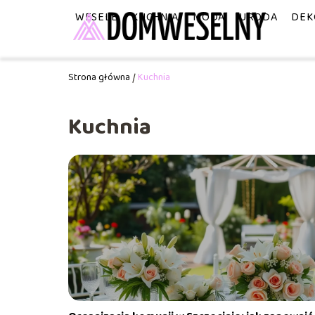
WESELE
KUCHNIA
MODA
URODA
DEK
Strona główna
/
Kuchnia
Kuchnia