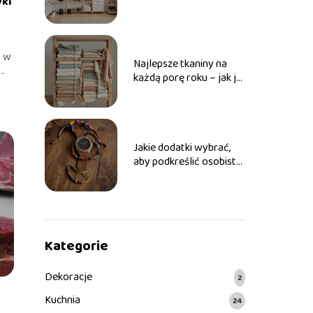
yki
krok po kroku
b w
Najlepsze tkaniny na
..
każdą porę roku – jak je
rozpoznać i dbać o nie
Jakie dodatki wybrać,
aby podkreślić osobisty
styl
Kategorie
Dekoracje
2
Kuchnia
24