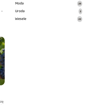
Moda
25
 –
Uroda
2
Wesele
22
się