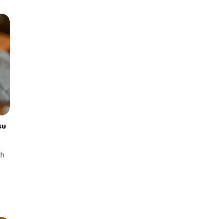
su
ch