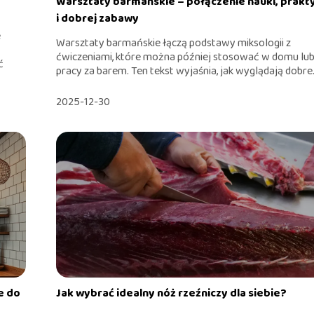
Warsztaty barmańskie – połączenie nauki, prakt
i dobrej zabawy
e
Warsztaty barmańskie łączą podstawy miksologii z
ćwiczeniami, które można później stosować w domu lu
ć
pracy za barem. Ten tekst wyjaśnia, jak wyglądają dobre.
2025-12-30
e do
Jak wybrać idealny nóż rzeźniczy dla siebie?