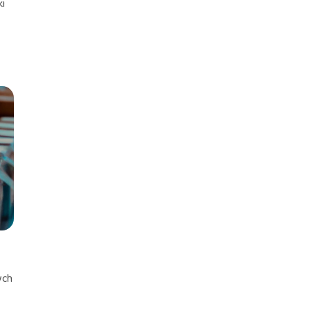
ki
ych